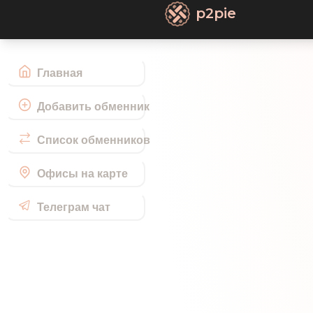
p2pie
Главная
Добавить обменник
Список обменников
Офисы на карте
Телеграм чат