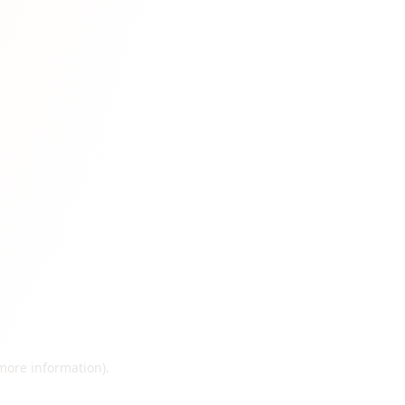
 more information)
.