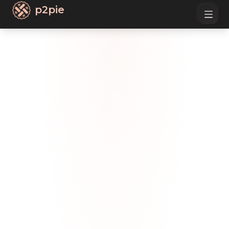
p2pie