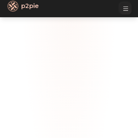
p2pie