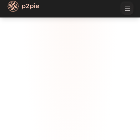
p2pie