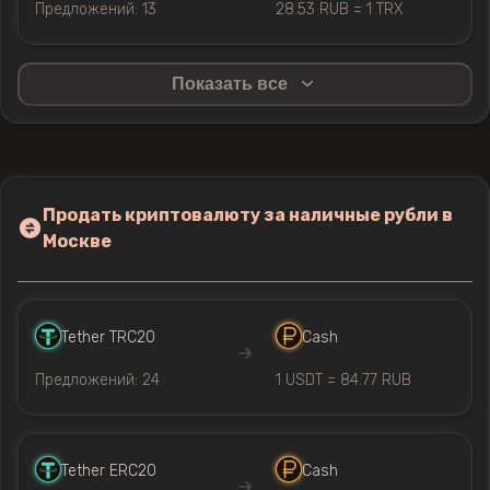
Предложений: 13
28.53 RUB = 1 TRX
Показать все
Продать криптовалюту за наличные рубли в
Москве
Tether TRC20
Cash
Предложений: 24
1 USDT = 84.77 RUB
Tether ERC20
Cash