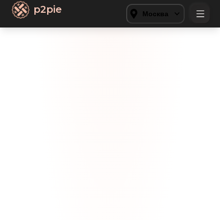
p2pie
Москва