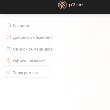
p2pie
Главная
Добавить обменник
Список обменников
Офисы на карте
Телеграм чат