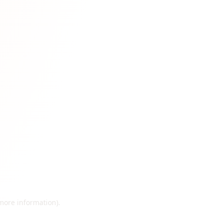
 more information)
.