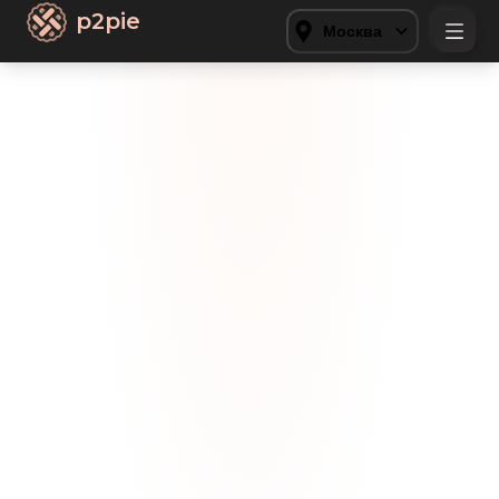
p2pie
Москва