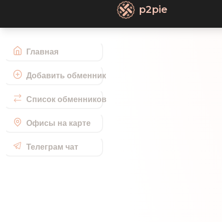
p2pie
Главная
Добавить обменник
Список обменников
Офисы на карте
Телеграм чат