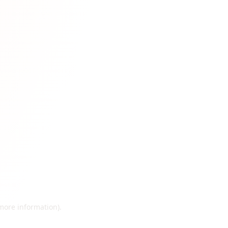
 more information)
.