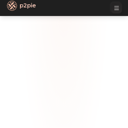
p2pie