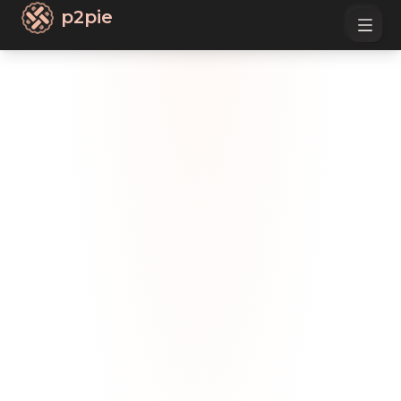
p2pie