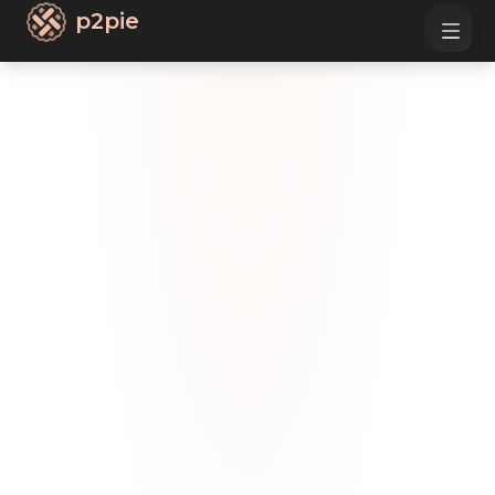
p2pie