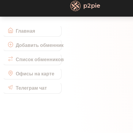
p2pie
Главная
Добавить обменник
Список обменников
Офисы на карте
Телеграм чат