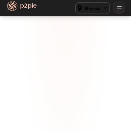
p2pie
Москва