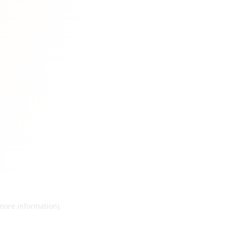
 more information)
.