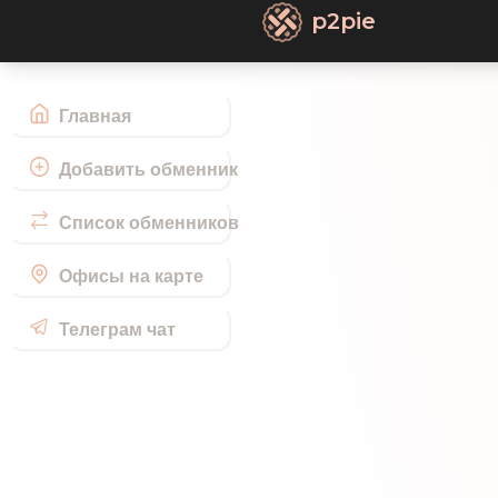
p2pie
Главная
Добавить обменник
Список обменников
Офисы на карте
Телеграм чат