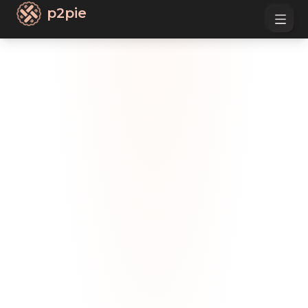
p2pie