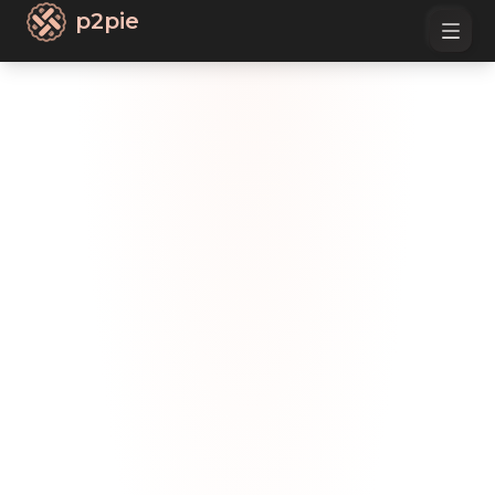
p2pie