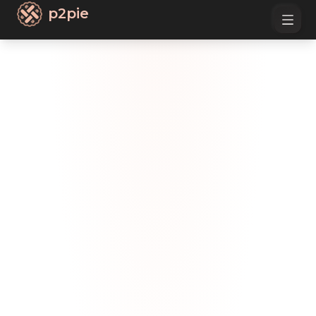
p2pie