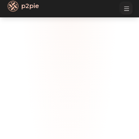
p2pie