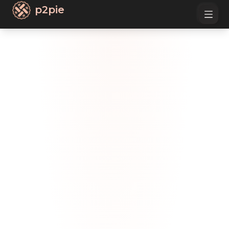
p2pie