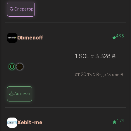
Оператор
4.95
Obmenoff
1 SOL ≈ 3 328 ₴
от 20 тыс ₴
до 13 млн ₴
—
Автомат
4.74
Xebit-me