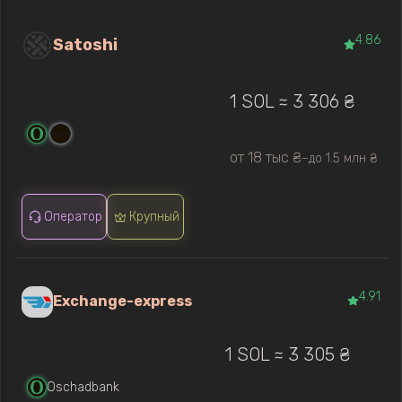
4.86
Satoshi
1 SOL ≈ 3 306 ₴
от 18 тыс ₴
до 1.5 млн ₴
—
Оператор
Крупный
4.91
Exchange-express
1 SOL ≈ 3 305 ₴
Oschadbank