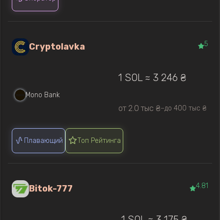
5
Cryptolavka
1 SOL ≈ 3 246 ₴
Mono Bank
от 2.0 тыс ₴
до 400 тыс ₴
—
Плавающий
Топ Рейтинга
4.81
Bitok-777
1 SOL ≈ 3 175 ₴