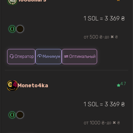
1 SOL ≈ 3 369 ₴
от 500 ₴
до ✖ ₴
—
Оператор
Минимум
Оптимальный
4.7
Moneto4ka
1 SOL ≈ 3 369 ₴
от 1000 ₴
до ✖ ₴
—