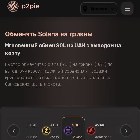
p2pie
Москва
Обменять Solana на гривны
Мгновенный обмен SOL на UAH с выводом на
карту
Быстро обменяйте Solana (SOL) на гривны (UAH) по
выгодному курсу. Надежный сервис для продажи
криптовалюты за фиат, моментальные выплаты на
банковские карты и счета.
TON
TUSD
ZEC
SOL
AVAX
BNB
Toncoin
Trueusd
Zcash
Solana
Avalanche
Binance