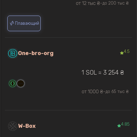
от 12 тыс ₴
до 200 тыс ₴
—
Плавающий
4.5
One-bro-org
1 SOL ≈ 3 254 ₴
от 1000 ₴
до 65 тыс ₴
—
4.85
W-Box