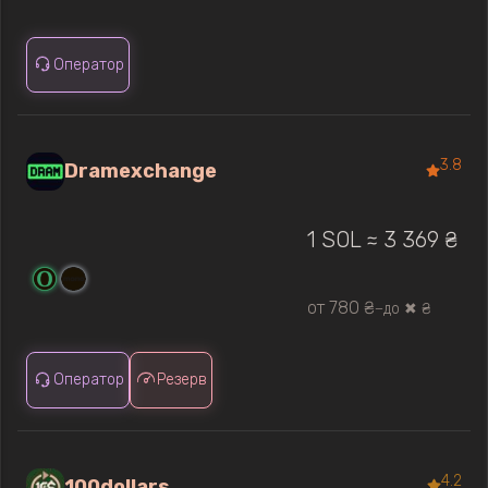
Оператор
3.8
Dramexchange
1 SOL ≈ 3 369 ₴
от 780 ₴
до ✖ ₴
—
Оператор
Резерв
4.2
100dollars