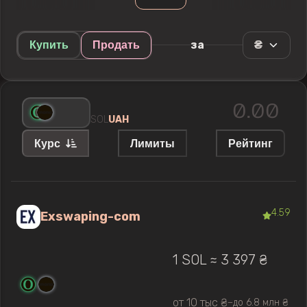
₴
за
Купить
Продать
SOL
UAH
Курс
Лимиты
Рейтинг
4.59
Exswaping-com
1 SOL ≈ 3 397 ₴
от 10 тыс ₴
до 6.8 млн ₴
—