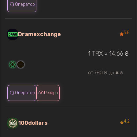
Оператор
3.8
Dramexchange
1 TRX ≈ 14.66 ₴
от 780 ₴
до ✖ ₴
—
Оператор
Резерв
4.2
100dollars