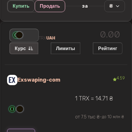
₴
за
Купить
Продать
TRX
UAH
Курс
Лимиты
Рейтинг
4.59
Exswaping-com
1 TRX ≈ 14.71 ₴
от 7.5 тыс ₴
до 10 млн ₴
—