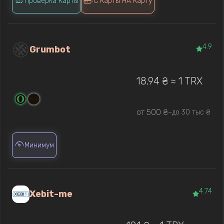
Проверка Карты
С Карты НА Карту
4.9
Grumbot
18.94 ₴ ≈ 1 TRX
от 500 ₴
до 30 тыс ₴
—
Минимум
4.74
Xebit-me