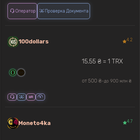
Оператор
Проверка Документа
4.2
100dollars
15.55 ₴ ≈ 1 TRX
от 500 ₴
до 900 млн ₴
—
4.7
Moneto4ka