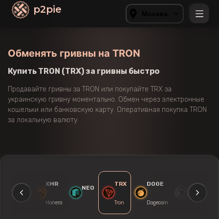
p2pie
Москва
Обменять гривны на TRON
Купить TRON (TRX) за гривны быстро
Продавайте гривны за TRON или покупайте TRX за
украинскую гривну моментально. Обмен через электронные
кошельки или банковскую карту. Оперативная покупка TRON
за локальную валюту.
LTC
XMR
TRX
DOGE
ZRX
NEO
Litecoin
Monero
Tron
Dogecoin
0x