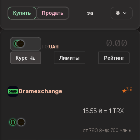
₴
за
Купить
Продать
TRX
UAH
Курс
Лимиты
Рейтинг
3.8
Dramexchange
15.55 ₴ ≈ 1 TRX
от 780 ₴
до 700 млн ₴
—