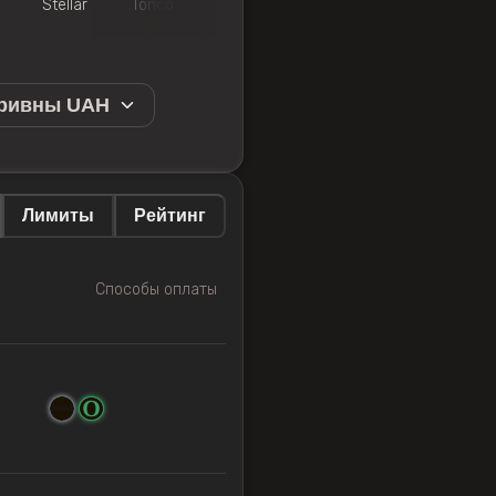
Stellar
Toncoin
Trueusd
Zcash
Solana
Гривны UAH
Лимиты
Рейтинг
Способы оплаты