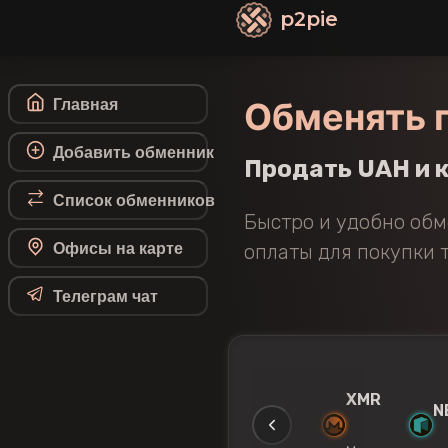
p2pie
Обменять г
Главная
Добавить обменник
Продать UAH и к
Список обменников
Быстро и удобно обм
Офисы на карте
оплаты для покупки т
Телеграм чат
SDT
BTC
ETH
LTC
XMR
N