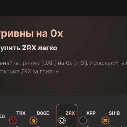
ривны на 0x
упить ZRX легко
еняйте гривны (UAH) на 0x (ZRX). Используйт
окенов ZRX за гривны.
TRX
DOGE
ZRX
XRP
SHIB
EO