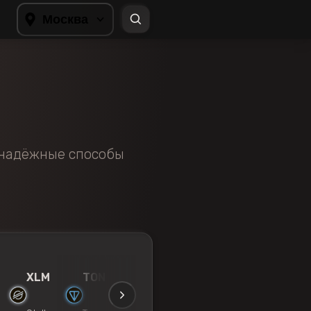
Москва
е надёжные способы
XLM
TON
TUSD
ZEC
SOL