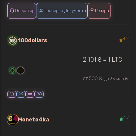
Оператор
Проверка Документа
Резерв
4.2
100dollars
2 101 ₴ ≈ 1 LTC
от 500 ₴
до 33 млн ₴
—
4.7
Moneto4ka