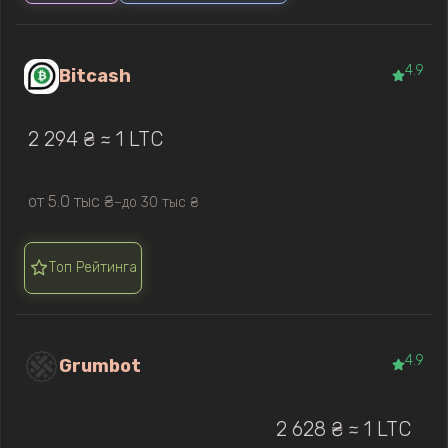
4.9
Bitcash
2 294 ₴ ≈ 1 LTC
от 5.0 тыс ₴
до 30 тыс ₴
—
Топ Рейтинга
4.9
Grumbot
2 628 ₴ ≈ 1 LTC