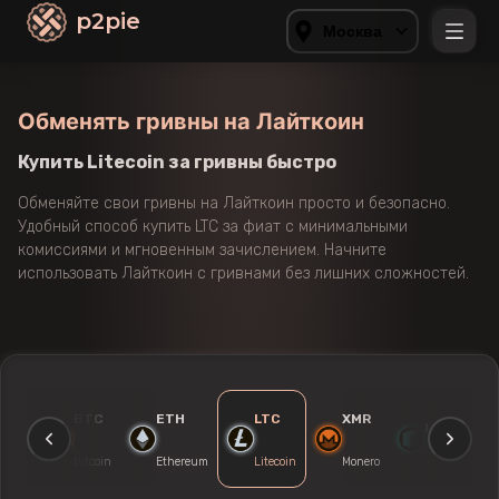
p2pie
Москва
Обменять гривны на Лайткоин
Купить Litecoin за гривны быстро
Обменяйте свои гривны на Лайткоин просто и безопасно.
Удобный способ купить LTC за фиат с минимальными
комиссиями и мгновенным зачислением. Начните
использовать Лайткоин с гривнами без лишних сложностей.
SDT
BTC
ETH
LTC
XMR
NEO
RC20
Bitcoin
Ethereum
Litecoin
Monero