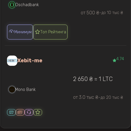
Oschadbank
от 500 ₴
до 10 тыс ₴
—
Минимум
Топ Рейтинга
4.74
Xebit-me
2 650 ₴ ≈ 1 LTC
Mono Bank
от 3.0 тыс ₴
до 20 тыс ₴
—