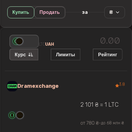
₴
за
Купить
Продать
LTC
UAH
Курс
Лимиты
Рейтинг
3.8
Dramexchange
2 101 ₴ ≈ 1 LTC
от 780 ₴
до 68 млн ₴
—