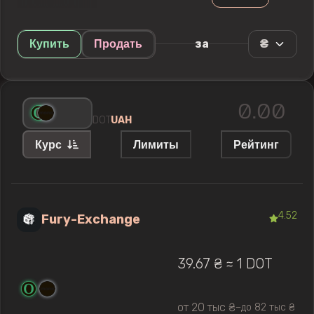
₴
за
Купить
Продать
DOT
UAH
Курс
Лимиты
Рейтинг
4.52
Fury-Exchange
39.67 ₴ ≈ 1 DOT
от 20 тыс ₴
до 82 тыс ₴
—