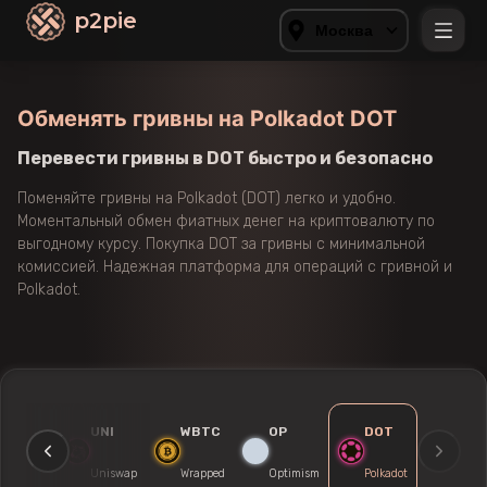
p2pie
Москва
Обменять гривны на Polkadot DOT
Перевести гривны в DOT быстро и безопасно
Поменяйте гривны на Polkadot (DOT) легко и удобно.
Моментальный обмен фиатных денег на криптовалюту по
выгодному курсу. Покупка DOT за гривны с минимальной
комиссией. Надежная платформа для операций с гривной и
Polkadot.
MATIC
UNI
WBTC
OP
DOT
Polygon
Uniswap
Wrapped
Optimism
Polkadot