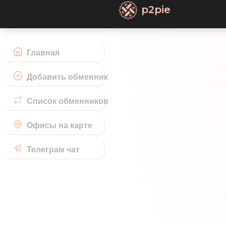
p2pie
Главная
Добавить обменник
Список обменников
Офисы на карте
Телеграм чат