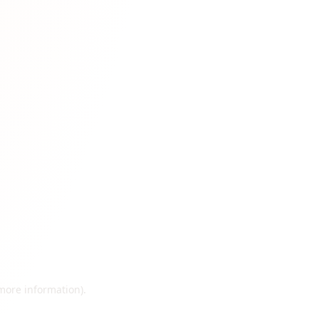
 more information)
.