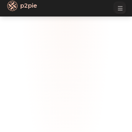
p2pie