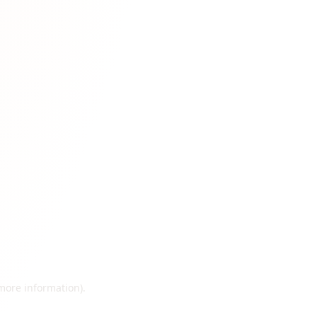
 more information)
.