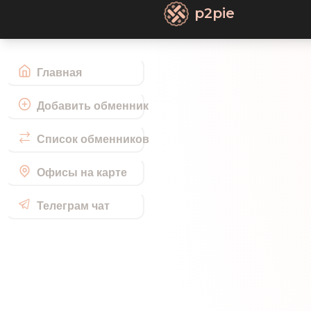
p2pie
Главная
Добавить обменник
Список обменников
Офисы на карте
Телеграм чат