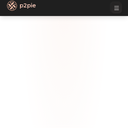
p2pie