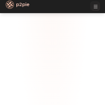
p2pie