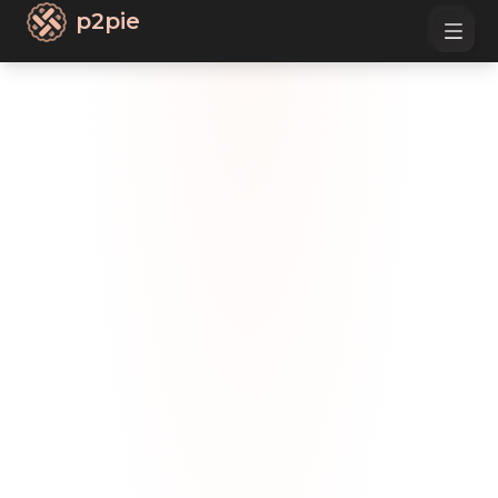
p2pie