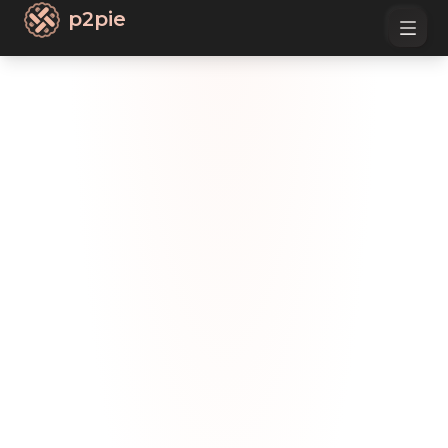
p2pie