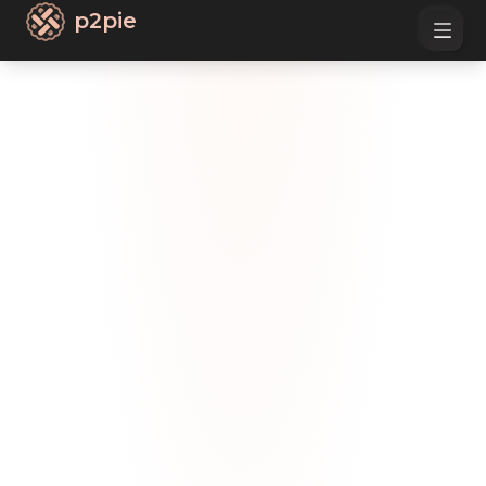
p2pie