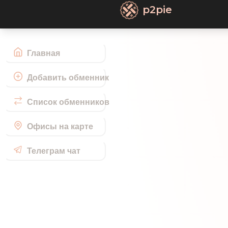
p2pie
Главная
Добавить обменник
Список обменников
Офисы на карте
Телеграм чат