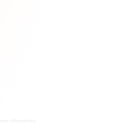
 more information)
.