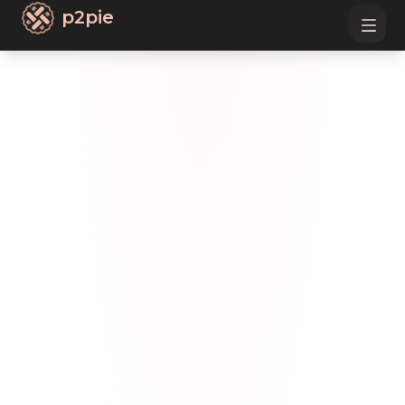
p2pie