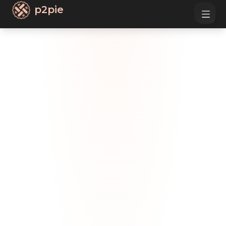
p2pie