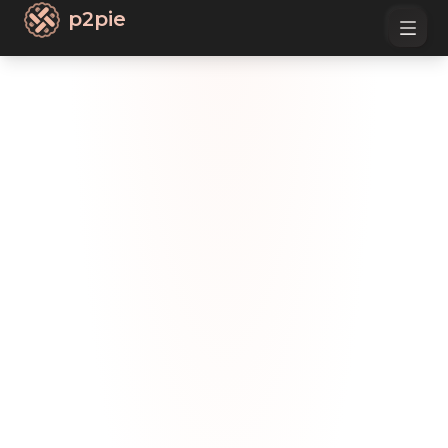
p2pie