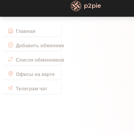
p2pie
Главная
Добавить обменник
Список обменников
Офисы на карте
Телеграм чат