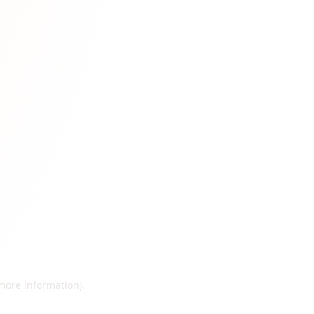
 more information)
.