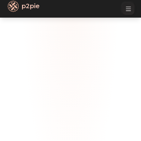
p2pie