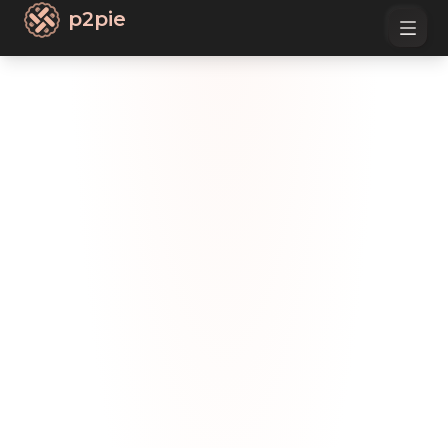
p2pie