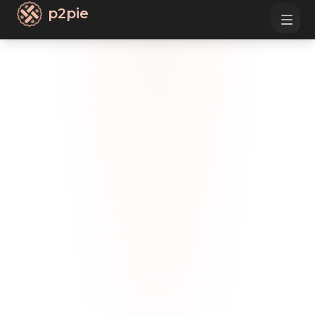
p2pie