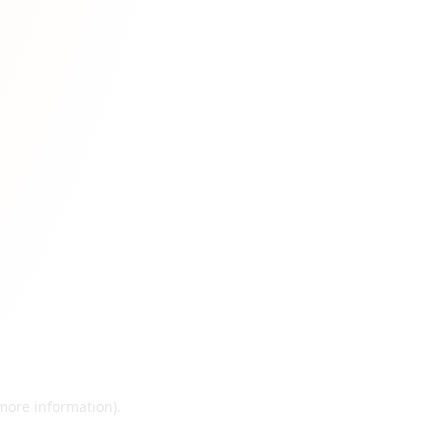
 more information)
.