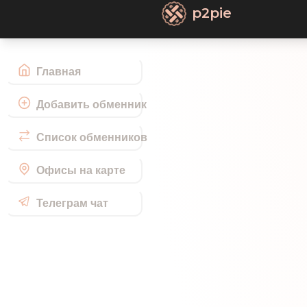
p2pie
Главная
Добавить обменник
Список обменников
Офисы на карте
Телеграм чат