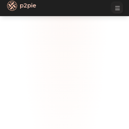
p2pie