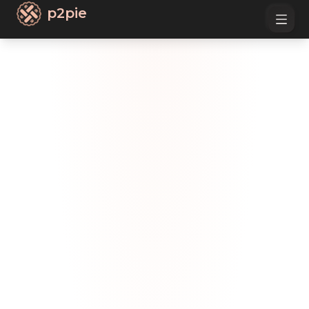
p2pie