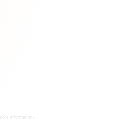
 more information)
.