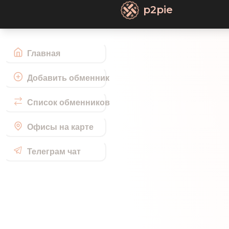
p2pie
Главная
Добавить обменник
Список обменников
Офисы на карте
Телеграм чат