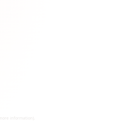
 more information)
.