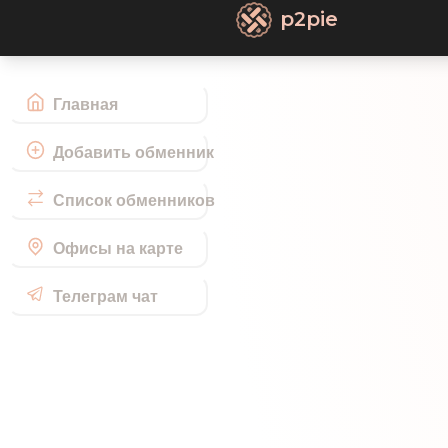
p2pie
Главная
Добавить обменник
Список обменников
Офисы на карте
Телеграм чат