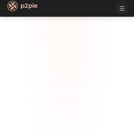
p2pie