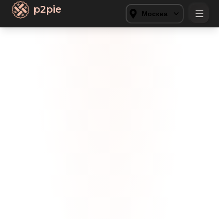
p2pie
Москва