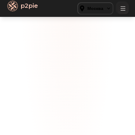
p2pie
Москва